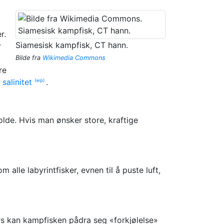
r.
Siamesisk kampfisk, CT hann.
r
Bilde fra
Wikimedia Commons
re
m
salinitet
.
(wp)
holde. Hvis man ønsker store, kraftige
 alle labyrintfisker, evnen til å puste luft,
ers kan kampfisken pådra seg «forkjølelse»