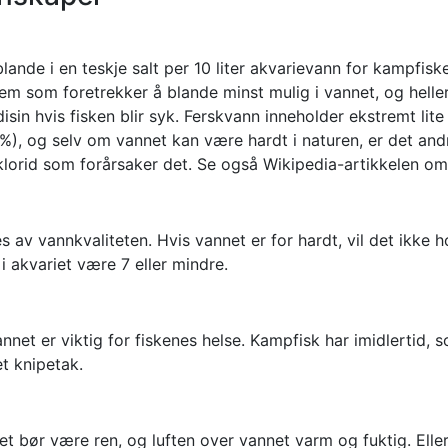
ande i en teskje salt per 10 liter akvarievann for kampfiske
 dem som foretrekker å blande minst mulig i vannet, og helle
disin hvis fisken blir syk. Ferskvann inneholder ekstremt lite
 %), og selv om vannet kan være hardt i naturen, er det and
klorid som forårsaker det. Se også Wikipedia-artikkelen o
s av vannkvaliteten. Hvis vannet er for hardt, vil det ikke 
 akvariet være 7 eller mindre.
net er viktig for fiskenes helse. Kampfisk har imidlertid, som
et knipetak.
iet bør være ren, og luften over vannet varm og fuktig. Ell