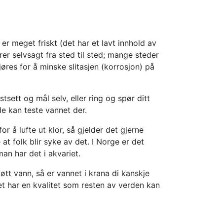
er meget friskt (det har et lavt innhold av
er selvsagt fra sted til sted; mange steder
jøres for å minske slitasjen (korrosjon) på
tsett og mål selv, eller ring og spør ditt
 kan teste vannet der.
or å lufte ut klor, så gjelder det gjerne
 at folk blir syke av det. I Norge er det
man har det i akvariet.
øtt vann, så er vannet i krana di kanskje
et har en kvalitet som resten av verden kan