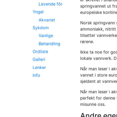
Levende fôr
springvannet ut fr
Yngel
europeiske kontine
Akvariet
Norsk springvann s
Sykdom
ammoniakk, nitritt
tilsetter vannverke
Vanlige
rørene.
Behandling
Ordliste
Ikke ta noe for god
lokale vannverk. 
Galleri
Lenker
Når man leser i akv
vannet i store euro
Info
sjeldent at vannver
Når man leser i ak
perfekt for denne 
misunne oss.
Andre ege