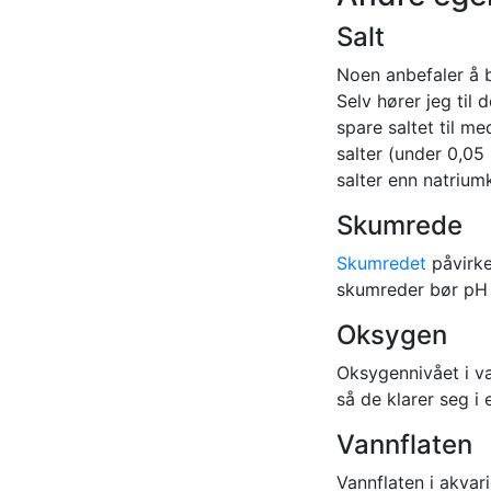
Salt
Noen anbefaler å bl
Selv hører jeg til
spare saltet til me
salter (under 0,05
salter enn natrium
Skumrede
Skumredet
påvirke
skumreder bør pH i
Oksygen
Oksygennivået i van
så de klarer seg i 
Vannflaten
Vannflaten i akvar