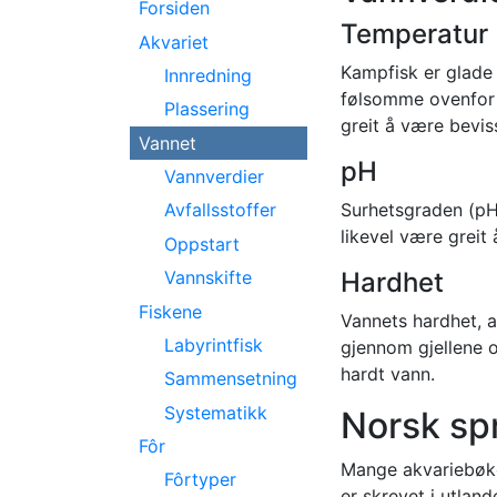
Forsiden
Temperatur
Akvariet
Kampfisk er glade 
Innredning
følsomme ovenfor 
Plassering
greit å være beviss
Vannet
pH
Vannverdier
Surhetsgraden (pH-
Avfallsstoffer
likevel være greit 
Oppstart
Hardhet
Vannskifte
Fiskene
Vannets hardhet, al
Labyrintfisk
gjennom gjellene o
hardt vann.
Sammensetning
Systematikk
Norsk sp
Fôr
Mange akvariebøke
Fôrtyper
er skrevet i utlan