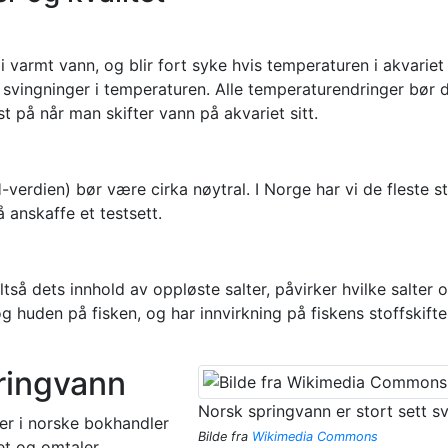
i varmt vann, og blir fort syke hvis temperaturen i akvarie
svingninger i temperaturen. Alle temperaturendringer bør d
t på når man skifter vann på akvariet sitt.
verdien) bør være cirka nøytral. I Norge har vi de fleste s
å anskaffe et testsett.
tså dets innhold av oppløste salter, påvirker hvilke salter 
g huden på fisken, og har innvirkning på fiskens stoffskif
ringvann
Norsk springvann er stort sett sv
r i norske bokhandler
Bilde fra
Wikimedia Commons
det og omtaler