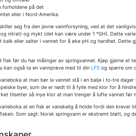
a forholdene på det
ntet eller i Nord-Amerika.
killer seg fra den jevne vannforsyning, ved at det vanligvis 
 og nitrat) og mykt (det kan være under 1 °GH). Dette varier
t kalk eller salter i vannet for å øke pH og hardhet. Dette g
 fisk før du har målinger av springvannet. Kjøp gjerne et tes
Du kan også ta en vannprøve med til din
LFS
og spørre om de
arieboka at man bør la vannet stå i en balje i to-tre dager f
peiske byer, som de er nødt til å fylle med klor for å hindre
ket tilsetter så mye klor at man trenger å lufte vannet før 
varieboka at en fisk er vanskelig å holde fordi den krever bl
fisken. Som sagt: Norsk springvann er ekstremt bløtt, og d
nskaper