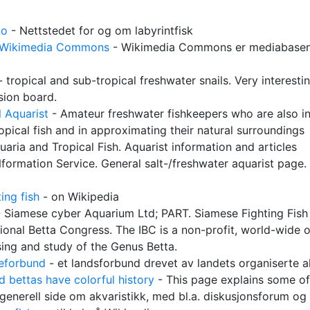
no
- Nettstedet for og om labyrintfisk
 Wikimedia Commons
- Wikimedia Commons er mediabasen s
 tropical and sub-tropical freshwater snails. Very interestin
sion board.
l Aquarist
- Amateur freshwater fishkeepers who are also i
opical fish and in approximating their natural surroundings
aria and Tropical Fish. Aquarist information and articles
Nformation Service. General salt-/freshwater aquarist page. N
ing fish
- on Wikipedia
 Siamese cyber Aquarium Ltd; PART. Siamese Fighting Fish
tional Betta Congress. The IBC is a non-profit, world-wide 
sing and study of the Genus Betta.
eforbund
- et landsforbund drevet av landets organiserte a
 bettas have colorful history
- This page explains some of 
generell side om akvaristikk, med bl.a. diskusjonsforum og a