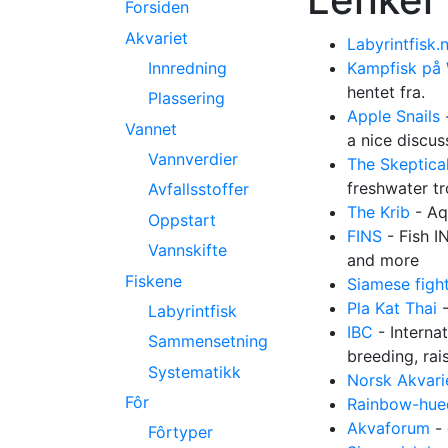
Forsiden
Akvariet
Labyrintfisk.
Innredning
Kampfisk på
hentet fra.
Plassering
Apple Snails
-
Vannet
a nice discus
Vannverdier
The Skeptica
freshwater tr
Avfallsstoffer
The Krib
- Aqu
Oppstart
FINS
- Fish I
Vannskifte
and more
Fiskene
Siamese fight
Pla Kat Thai
-
Labyrintfisk
IBC
- Interna
Sammensetning
breeding, rai
Systematikk
Norsk Akvari
Fôr
Rainbow-hued
Akvaforum
- 
Fôrtyper