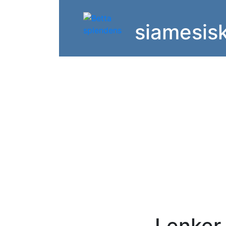
siamesis
Lenker