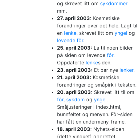
og skrevet litt om
sykdommer
mm.
27. april 2003:
Kosmetiske
forandringer over det hele. Lagt til
en
lenke
, skrevet litt om
yngel
og
levende fôr
.
25. april 2003:
La til noen bilder
på siden om levende
fôr
.
Oppdaterte
lenke
siden.
23. april 2003:
Et par nye
lenker
.
21. april 2003:
Kosmetiske
forandringer og småpirk i teksten.
20. april 2003:
Skrevet litt til om
fôr
,
sykdom
og
yngel
.
Småjusteringer i index.html,
bunnfeltet og menyen. Fôr-siden
har fått en undermeny-frame.
18. april 2003:
Nyhets-siden
(dette vinduet) opprettet.