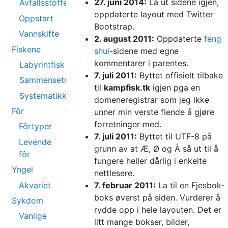
27. juni 2014:
La ut sidene igjen,
Avfallsstoffer
oppdaterte layout med Twitter
Oppstart
Bootstrap.
Vannskifte
2. august 2011:
Oppdaterte
feng
Fiskene
shui
-sidene med egne
kommentarer i parentes.
Labyrintfisk
7. juli 2011:
Byttet offisielt tilbake
Sammensetning
til
kampfisk.tk
igjen pga en
Systematikk
domeneregistrar som jeg ikke
Fôr
unner min verste fiende å gjøre
forretninger med.
Fôrtyper
7. juli 2011:
Byttet til UTF-8 på
Levende
grunn av at Æ, Ø og Å så ut til å
fôr
fungere heller dårlig i enkelte
Yngel
nettlesere.
Akvariet
7. februar 2011:
La til en Fjesbok-
boks øverst på siden. Vurderer å
Sykdom
rydde opp i hele layouten. Det er
Vanlige
litt mange bokser, bilder,