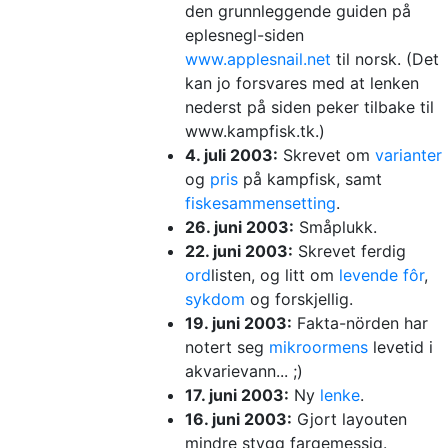
den grunnleggende guiden på
eplesnegl-siden
www.applesnail.net
til norsk. (Det
kan jo forsvares med at lenken
nederst på siden peker tilbake til
www.kampfisk.tk.)
4. juli 2003:
Skrevet om
varianter
og
pris
på kampfisk, samt
fiskesammensetting
.
26. juni 2003:
Småplukk.
22. juni 2003:
Skrevet ferdig
ord
listen, og litt om
levende fôr
,
sykdom
og forskjellig.
19. juni 2003:
Fakta-nörden har
notert seg
mikroormens
levetid i
akvarievann... ;)
17. juni 2003:
Ny
lenke
.
16. juni 2003:
Gjort layouten
mindre stygg fargemessig.