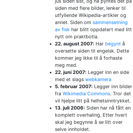
jus siden sist, og nå pyntes det på
siden med flere bilder, lenker til
utfyllende Wikipedia-artikler og
annet. Siden om
sammensetning
av fisk
har blitt oppdatert med litt
nytt om praktbotia.
22. august 2007:
Har
begynt
å
oversette siden til engelsk. Dette
kommer jeg ikke til å forhaste
meg med.
22. juni 2007:
Legger inn en side
med et slags
webkamera
5. februar 2007:
Legger inn bilder
fra
Wikimedia Commons
. Tror det
vil hjelpe litt på helhetsinntrykket.
13. juli 2006:
Siden har nå fått en
komplett overhaling. Etter hvert
skal jeg begynne å se litt over
selve innholdet.