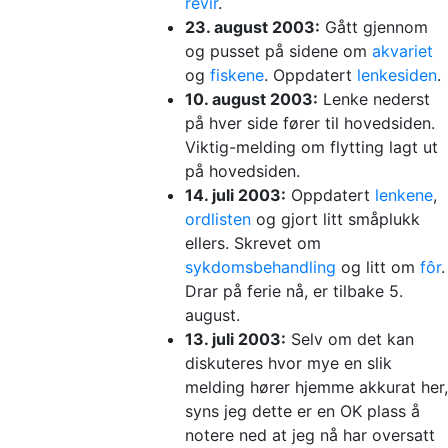
revir
.
23. august 2003:
Gått gjennom
og pusset på sidene om
akvariet
og
fiskene
. Oppdatert
lenkesiden
.
10. august 2003:
Lenke nederst
på hver side fører til hovedsiden.
Viktig-melding om flytting lagt ut
på hovedsiden.
14. juli 2003:
Oppdatert
lenkene
,
ordlisten
og gjort litt småplukk
ellers. Skrevet om
sykdomsbehandling
og litt om
fôr
.
Drar på ferie nå, er tilbake 5.
august.
13. juli 2003:
Selv om det kan
diskuteres hvor mye en slik
melding hører hjemme akkurat her,
syns jeg dette er en OK plass å
notere ned at jeg nå har oversatt