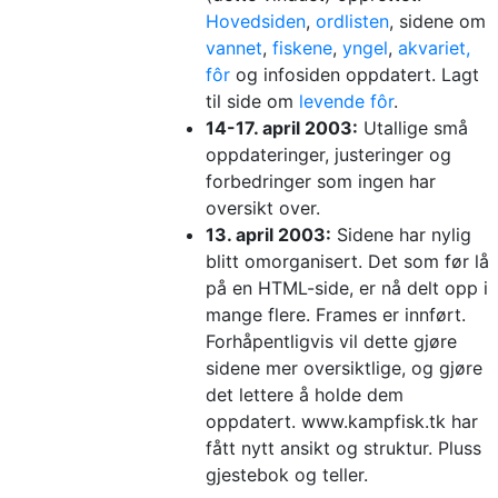
Hovedsiden
,
ordlisten
, sidene om
vannet
,
fiskene
,
yngel
,
akvariet,
fôr
og infosiden oppdatert. Lagt
til side om
levende fôr
.
14-17. april 2003:
Utallige små
oppdateringer, justeringer og
forbedringer som ingen har
oversikt over.
13. april 2003:
Sidene har nylig
blitt omorganisert. Det som før lå
på en HTML-side, er nå delt opp i
mange flere. Frames er innført.
Forhåpentligvis vil dette gjøre
sidene mer oversiktlige, og gjøre
det lettere å holde dem
oppdatert. www.kampfisk.tk har
fått nytt ansikt og struktur. Pluss
gjestebok og teller.