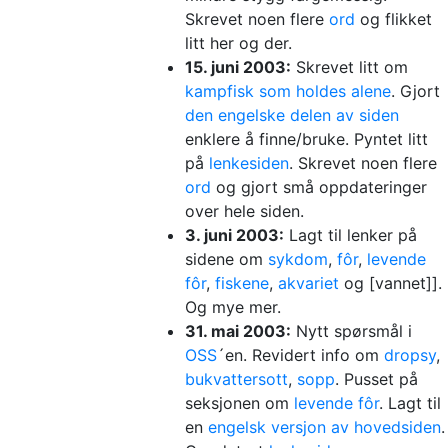
Skrevet noen flere
ord
og flikket
litt her og der.
15. juni 2003:
Skrevet litt om
kampfisk som holdes alene
. Gjort
den engelske delen av siden
enklere å finne/bruke. Pyntet litt
på
lenkesiden
. Skrevet noen flere
ord
og gjort små oppdateringer
over hele siden.
3. juni 2003:
Lagt til lenker på
sidene om
sykdom
,
fôr
,
levende
fôr
,
fiskene
,
akvariet
og [vannet]].
Og mye mer.
31. mai 2003:
Nytt spørsmål i
OSS
´en. Revidert info om
dropsy
,
bukvattersott
,
sopp
. Pusset på
seksjonen om
levende fôr
. Lagt til
en
engelsk versjon av hovedsiden
.