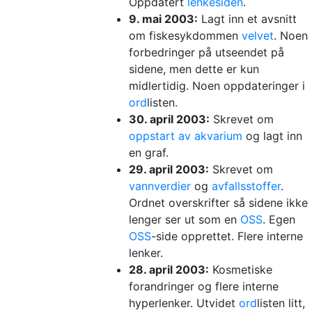
Oppdatert
lenkesiden
.
9. mai 2003:
Lagt inn et avsnitt
om fiskesykdommen
velvet
. Noen
forbedringer på utseendet på
sidene, men dette er kun
midlertidig. Noen oppdateringer i
ord
listen.
30. april 2003:
Skrevet om
oppstart av akvarium
og lagt inn
en graf.
29. april 2003:
Skrevet om
vannverdier
og
avfallsstoffer
.
Ordnet overskrifter så sidene ikke
lenger ser ut som en
OSS
. Egen
OSS
-side opprettet. Flere interne
lenker.
28. april 2003:
Kosmetiske
forandringer og flere interne
hyperlenker. Utvidet
ord
listen litt,