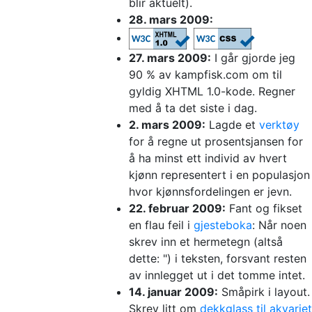
blir aktuelt).
28. mars 2009:
27. mars 2009:
I går gjorde jeg
90 % av kampfisk.com om til
gyldig XHTML 1.0-kode. Regner
med å ta det siste i dag.
2. mars 2009:
Lagde et
verktøy
for å regne ut prosentsjansen for
å ha minst ett individ av hvert
kjønn representert i en populasjon
hvor kjønnsfordelingen er jevn.
22. februar 2009:
Fant og fikset
en flau feil i
gjesteboka
: Når noen
skrev inn et hermetegn (altså
dette: ") i teksten, forsvant resten
av innlegget ut i det tomme intet.
14. januar 2009:
Småpirk i layout.
Skrev litt om
dekkglass til akvariet