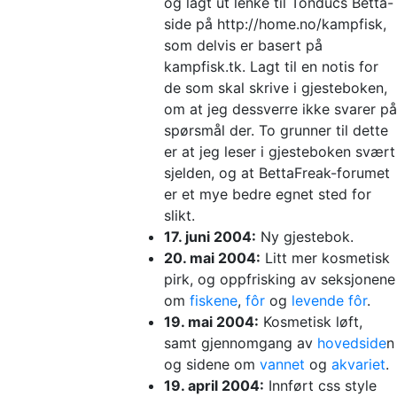
og lagt ut lenke til Tonducs Betta-
side på http://home.no/kampfisk,
som delvis er basert på
kampfisk.tk. Lagt til en notis for
de som skal skrive i gjesteboken,
om at jeg dessverre ikke svarer på
spørsmål der. To grunner til dette
er at jeg leser i gjesteboken svært
sjelden, og at BettaFreak-forumet
er et mye bedre egnet sted for
slikt.
17. juni 2004:
Ny gjestebok.
20. mai 2004:
Litt mer kosmetisk
pirk, og oppfrisking av seksjonene
om
fiskene
,
fôr
og
levende fôr
.
19. mai 2004:
Kosmetisk løft,
samt gjennomgang av
hovedside
n
og sidene om
vannet
og
akvariet
.
19. april 2004:
Innført css style