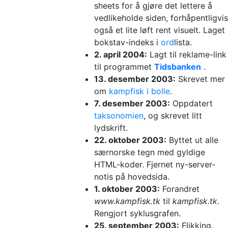
sheets for å gjøre det lettere å
vedlikeholde siden, forhåpentligvis
også et lite løft rent visuelt. Laget
bokstav-indeks i
ord
lista.
2. april 2004:
Lagt til reklame-link
til programmet
Tidsbanken
.
13. desember 2003:
Skrevet mer
om
kampfisk i bolle
.
7. desember 2003:
Oppdatert
taksonomien
, og skrevet litt
lydskrift.
22. oktober 2003:
Byttet ut alle
særnorske tegn med gyldige
HTML-koder. Fjernet ny-server-
notis på hovedsida.
1. oktober 2003:
Forandret
www.kampfisk.tk
til
kampfisk.tk
.
Rengjort syklusgrafen.
25. september 2003:
Flikking.