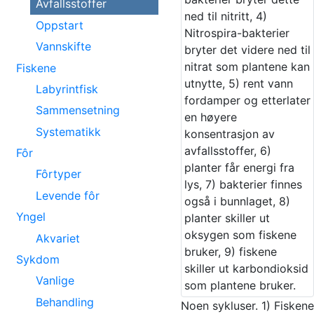
Avfallsstoffer
Oppstart
Vannskifte
Fiskene
Labyrintfisk
Sammensetning
Systematikk
Fôr
Fôrtyper
Levende fôr
Yngel
Akvariet
Sykdom
Vanlige
Behandling
Noen sykluser. 1) Fiskene