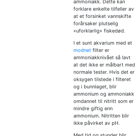
ammoniakk. Dette kan
forklare enkelte tilfeller av
at et forsinket vannskifte
forårsaker plutselig
«uforklarlig» fiskedød.
I et sunt akvarium med et
modnet
filter er
ammoniakknivået så lavt
at det ikke er målbart med
normale tester. Hvis det er
oksygen tilstede i filteret
og i bunnlaget, blir
ammonium og ammoniakk
omdannet til nitritt som er
mindre giftig enn
ammonium. Nitritten blir
ikke påvirket av pH.
Med tid og stunder blir